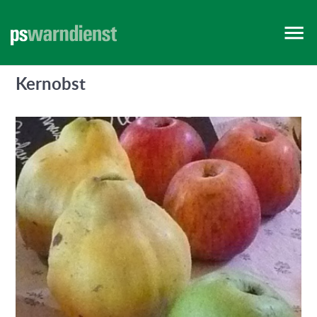
VORARLBERG
WIEN
Kernobst