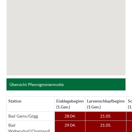
Übersicht Pfennigminiermotte
Station
Eiablagebeginn
Larvenschlupfbeginn
S
(1.Gen.)
(1.Gen.)
(1
Bad Gams/Gögg
28.04.
21.05.
Bad
29.04.
21.05.
Waltersdorf/Christandl