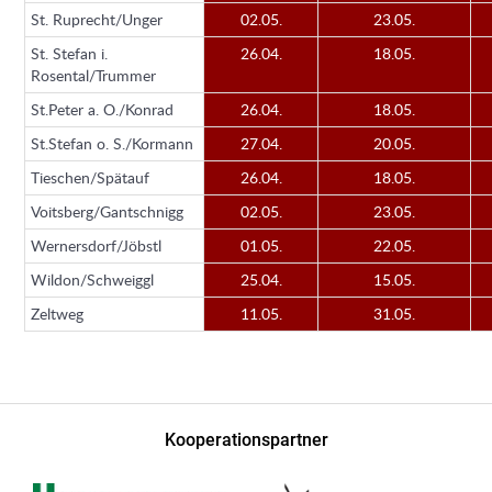
St. Ruprecht/Unger
02.05.
23.05.
St. Stefan i.
26.04.
18.05.
Rosental/Trummer
St.Peter a. O./Konrad
26.04.
18.05.
St.Stefan o. S./Kormann
27.04.
20.05.
Tieschen/Spätauf
26.04.
18.05.
Voitsberg/Gantschnigg
02.05.
23.05.
Wernersdorf/Jöbstl
01.05.
22.05.
Wildon/Schweiggl
25.04.
15.05.
Zeltweg
11.05.
31.05.
Kooperationspartner