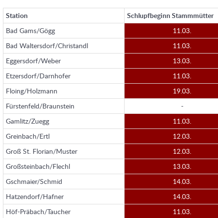
Station
Schlupfbeginn Stammmütter
Bad Gams/Gögg
11.03.
Bad Waltersdorf/Christandl
11.03.
Eggersdorf/Weber
13.03.
Etzersdorf/Darnhofer
11.03.
Floing/Holzmann
19.03.
Fürstenfeld/Braunstein
-
Gamlitz/Zuegg
11.03.
Greinbach/Ertl
12.03.
Groß St. Florian/Muster
12.03.
Großsteinbach/Flechl
13.03.
Gschmaier/Schmid
14.03.
Hatzendorf/Hafner
14.03.
Höf-Präbach/Taucher
11.03.