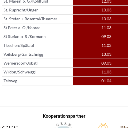
St. Marein b. G./Kohlfürst
12.03.
St. Ruprecht/Unger
10.03.
St. Stefan i. Rosental/Trummer
10.03.
St.Peter a. O./Konrad
11.03.
St.Stefan o. S./Kormann
09.03.
Tieschen/Spätauf
11.03.
Voitsberg/Gantschnigg
13.03.
Wernersdorf/Jöbstl
09.03.
Wildon/Schweiggl
11.03.
Zeltweg
01.04.
Kooperationspartner