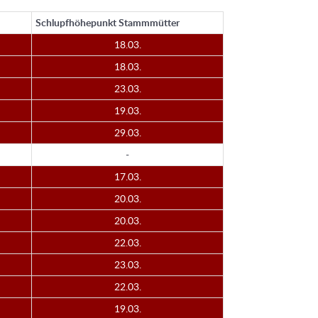
Schlupfhöhepunkt Stammmütter
18.03.
18.03.
23.03.
19.03.
29.03.
-
17.03.
20.03.
20.03.
22.03.
23.03.
22.03.
19.03.