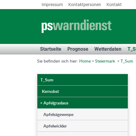
Impressum
Kontaktpersonen
Kontakt
Startseite
Prognose
Wetterdaten
T_
Sie befinden sich hier:
Home
Steiermark
T_Sum
T_Sum
Kernobst
>
Apfelgraslaus
Apfelsägewespe
Apfelwickler