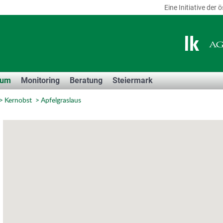
Eine Initiative de
Sum
Monitoring
Beratung
Steiermark
Kernobst
Apfelgraslaus