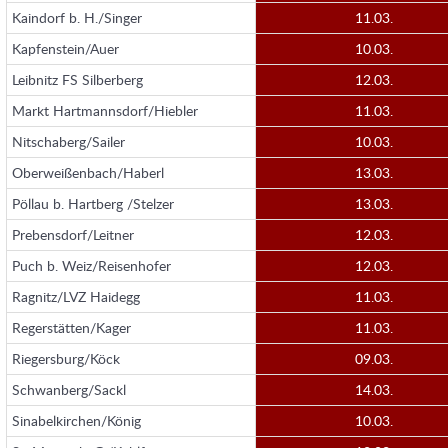
Kaindorf b. H./Singer
11.03.
Kapfenstein/Auer
10.03.
Leibnitz FS Silberberg
12.03.
Markt Hartmannsdorf/Hiebler
11.03.
Nitschaberg/Sailer
10.03.
Oberweißenbach/Haberl
13.03.
Pöllau b. Hartberg /Stelzer
13.03.
Prebensdorf/Leitner
12.03.
Puch b. Weiz/Reisenhofer
12.03.
Ragnitz/LVZ Haidegg
11.03.
Regerstätten/Kager
11.03.
Riegersburg/Köck
09.03.
Schwanberg/Sackl
14.03.
Sinabelkirchen/König
10.03.