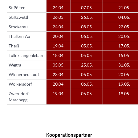
St.Pölten
24.04.
07.05.
21.05.
Stiftzwettl
06.05.
26.05.
04.06.
Stockerau
24.04.
08.05.
22.05.
Thallern Au
20.04.
06.05.
20.05.
Theiß
19.04.
05.05.
17.05.
Tulln/Langenlebarn
18.04.
05.05.
15.05.
Weitra
05.05.
25.05.
31.05.
Wienerneustadt
23.04.
06.05.
20.05.
Wolkersdorf
20.04.
06.05.
19.05.
Zwerndorf-
19.04.
06.05.
19.05.
Marchegg
Kooperationspartner