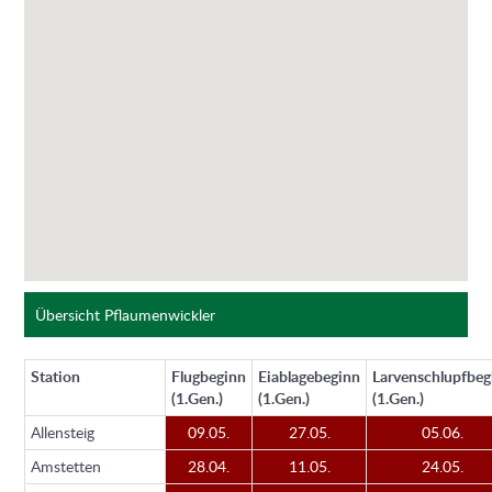
Übersicht Pflaumenwickler
Station
Flugbeginn
Eiablagebeginn
Larvenschlupfbeg
(1.Gen.)
(1.Gen.)
(1.Gen.)
Allensteig
09.05.
27.05.
05.06.
Amstetten
28.04.
11.05.
24.05.