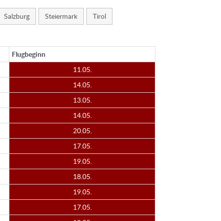
Salzburg
Steiermark
Tirol
Flugbeginn
11.05.
14.05.
13.05.
14.05.
20.05.
17.05.
19.05.
18.05.
19.05.
17.05.