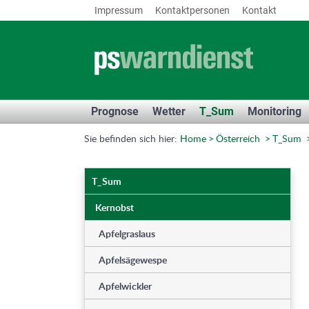
Impressum
Kontaktpersonen
Kontakt
Prognose
Wetter
T_Sum
Monitoring
Sie befinden sich hier:
Home
Österreich
T_Sum
T_Sum
Kernobst
Apfelgraslaus
Apfelsägewespe
Apfelwickler