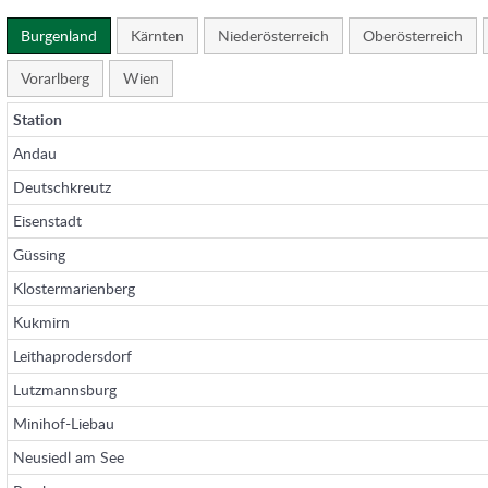
Burgenland
Kärnten
Niederösterreich
Oberösterreich
Vorarlberg
Wien
Station
Andau
Deutschkreutz
Eisenstadt
Güssing
Klostermarienberg
Kukmirn
Leithaprodersdorf
Lutzmannsburg
Minihof-Liebau
Neusiedl am See