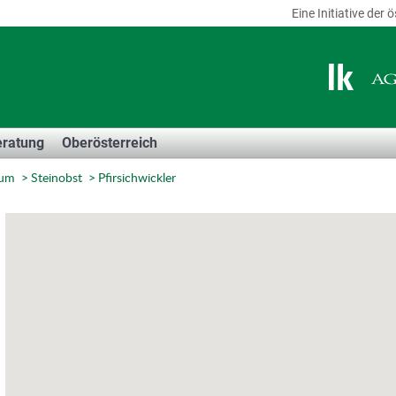
Eine Initiative de
eratung
Oberösterreich
Sum
Steinobst
Pfirsichwickler