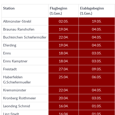
Station
Flugbeginn
Eiablagebeginn
(1.Gen.)
(1.Gen.)
Altmünster-Strebl
02.05.
19.05.
Braunau Ranshofen
19.04.
04.05.
Buchkirchen Schiefermüller
22.04.
04.05.
Eferding
19.04.
04.05.
Enns
18.04.
03.05.
Enns Kamptner
18.04.
03.05.
Freistadt
27.04.
09.05.
Haberfelden
25.04.
06.05.
G.Schiefermueller
Kremsmünster
22.04.
04.05.
Kronberg Roithmeier
20.04.
03.05.
Leonding Schmid
16.04.
01.05.
Linz-Stadt
16.04.
01.05.