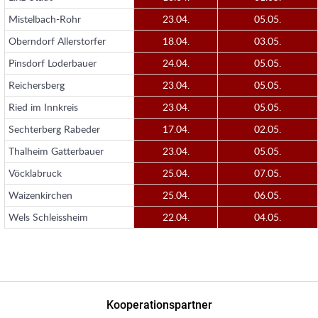
Mistelbach-Rohr
23.04.
05.05.
Oberndorf Allerstorfer
18.04.
03.05.
Pinsdorf Loderbauer
24.04.
05.05.
Reichersberg
23.04.
05.05.
Ried im Innkreis
23.04.
05.05.
Sechterberg Rabeder
17.04.
02.05.
Thalheim Gatterbauer
23.04.
05.05.
Vöcklabruck
25.04.
07.05.
Waizenkirchen
25.04.
06.05.
Wels Schleissheim
22.04.
04.05.
Kooperationspartner