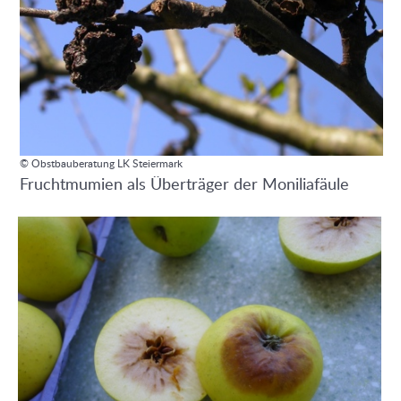
© Obstbauberatung LK Steiermark
Fruchtmumien als Überträger der Moniliafäule