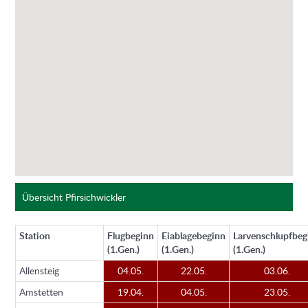
Übersicht Pfirsichwickler
Station
Flugbeginn
Eiablagebeginn
Larvenschlupfbeg
(1.Gen.)
(1.Gen.)
(1.Gen.)
Allensteig
04.05.
22.05.
03.06.
Amstetten
19.04.
04.05.
23.05.