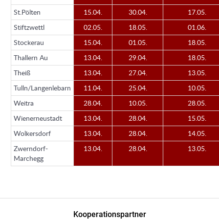
St.Pölten
15.04.
30.04.
17.05.
Stiftzwettl
02.05.
18.05.
01.06.
Stockerau
15.04.
01.05.
18.05.
Thallern Au
13.04.
29.04.
18.05.
Theiß
13.04.
27.04.
13.05.
Tulln/Langenlebarn
11.04.
25.04.
10.05.
Weitra
28.04.
10.05.
28.05.
Wienerneustadt
13.04.
28.04.
15.05.
Wolkersdorf
13.04.
28.04.
14.05.
Zwerndorf-
13.04.
28.04.
13.05.
Marchegg
Kooperationspartner